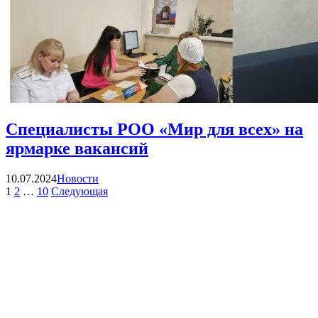
Специалисты РОО «Мир для всех» на
ярмарке вакансий
Категории
10.07.2024
Новости
Навигация
Страница
Страница
Страница
Страница
1
2
…
10
Следующая
по
записям