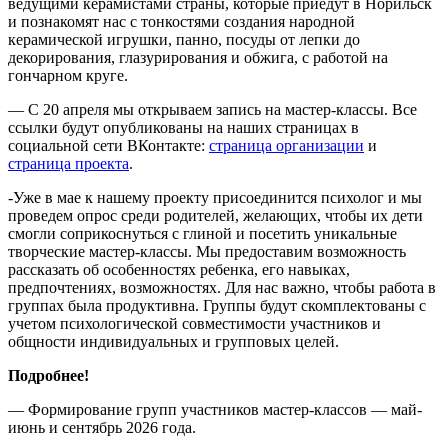
ведущими керамистами страны, которые приедут в Норильск
и познакомят нас с тонкостями создания народной
керамической игрушки, панно, посуды от лепки до
декорирования, глазурирования и обжига, с работой на
гончарном круге.
— С 20 апреля мы открываем запись на мастер-классы. Все
ссылки будут опубликованы на наших страницах в
социальной сети ВКонтакте:
страница организации
и
страница проекта
.
-Уже в мае к нашему проекту присоединится психолог и мы
проведем опрос среди родителей, желающих, чтобы их дети
смогли соприкоснуться с глиной и посетить уникальные
творческие мастер-классы. Мы предоставим возможность
рассказать об особенностях ребенка, его навыках,
предпочтениях, возможностях. Для нас важно, чтобы работа в
группах была продуктивна. Группы будут скомплектованы с
учетом психологической совместимости участников и
общности индивидуальных и групповых целей.
Подробнее!
— Формирование групп участников мастер-классов — май-
июнь и сентябрь 2026 года.