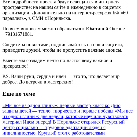
Все подробности проекта будут освещаться в интернет-
пространстве: на нашем сайте и еженедельно в соцсетях
организации. Дополнительно на интернет-ресурсах БФ «69
параллель», в СМИ г.Норильска.
По всем вопросам можно обращаться к Юкотиной Оксане
+79131671881.
Следите за новостями, подписывайтесь на наши соцсети,
приводите друзей, чтобы не пропустить важные анонсы.
Вместе мы создадим нечто по-настоящему важное и
прекрасное!
P.S. Ваши руки, сердца и идеи — это то, что делает мир
добрее. До встречи в мастерских!
Еще по теме
«Мы все из одной глины»: первый мастер‑класс ко Дню
защиты детей — тепло, творчество и первые победы
«Мы все
из одной глины»: две недели, которые научили чувствовать
материал
Идем вперед!
В Норильске открылся Ресурсный
центр социально — трудовой адаптации людей с
инвалидностью.
Круглый стол с работодателями