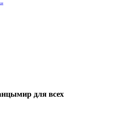
ки
анцымир для всех