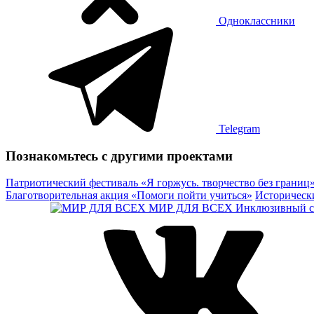
Одноклассники
Telegram
Познакомьтесь с другими проектами
Патриотический фестиваль «Я горжусь. творчество без границ
Благотворительная акция «Помоги пойти учиться»
Историческ
МИР ДЛЯ ВСЕХ
Инклюзивный се