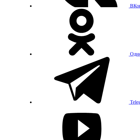
ВКо
Одн
Tele