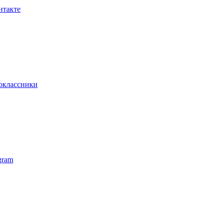
нтакте
оклассники
gram