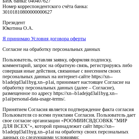
БИК банка: 040407627
Номер корреспондентского счёта банка:
30101810800000000627
Президент
Юкотина О.А.
Я принимаю Условия договора оферты
Согласие на обработку персональных данных
Пользователь, оставляя заявку, оформляя подписку,
комментарий, запрос на обратную связь, регистрируясь либо
совершая иные действия, связанные с внесением своих
персональных данных на интернет-сайте https://xn--
b1adejqd3al1byg.xn--p1ai, принимает настоящее Согласие на
обработку персональных данных (далее – Согласие),
размещенное по адресу https://xn--b1adejqd3al1byg.xn--
p1ai/personal-data-usage-terms/.
Принятием Согласия является подтверждение факта согласия
Пользователя со всеми пунктами Согласия. Пользователь дает
свое согласие организации «РООМИИСВДСОВКК "МИР
ДЛЯ ВСЕХ"», которой принадлежит сайт https://xn--
b1adejqd3al1byg.xn--p1ai на обработку своих персональных
данных со следующими условиями: