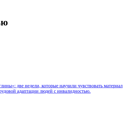
ью
глины»: две недели, которые научили чувствовать материал
рудовой адаптации людей с инвалидностью.