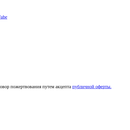
Tube
говор пожертвования путем акцепта
публичной оферты.