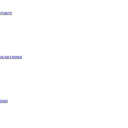
нтакте
оклассники
gram