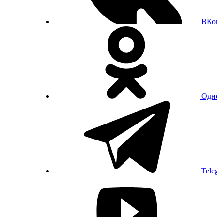
ВКо
Одн
Tele