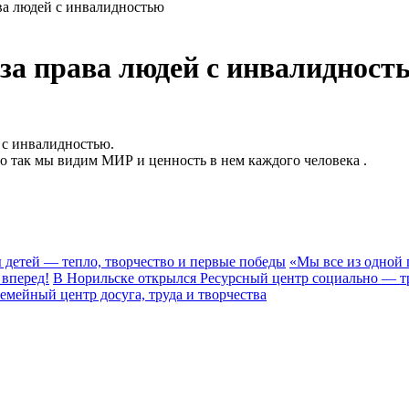
ва людей с инвалидностью
за права людей с инвалидност
 с инвалидностью.
к мы видим МИР и ценность в нем каждого человека .
 детей — тепло, творчество и первые победы
«Мы все из одной 
вперед!
В Норильске открылся Ресурсный центр социально — т
мейный центр досуга, труда и творчества